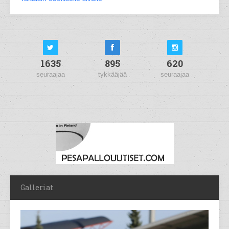
1635
895
620
seuraajaa
tykkääjää
seuraajaa
Galleriat