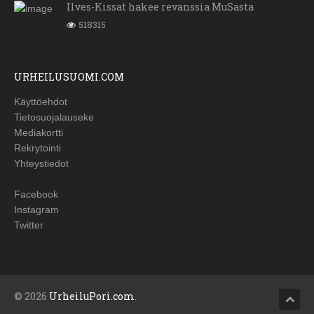
Ilves-Kissat hakee revanssia MuSasta
518315
URHEILUSUOMI.COM
Käyttöehdot
Tietosuojalauseke
Mediakortti
Rekrytointi
Yhteystiedot
Facebook
Instagram
Twitter
© 2026
UrheiluPori.com
.