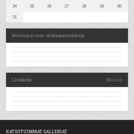
24
25
26
27
28
29
30
31
Kertoimet.com veikkausvinkkejä
Linkkejä
Mainos
KATSOTUIMMAT GALLERIAT