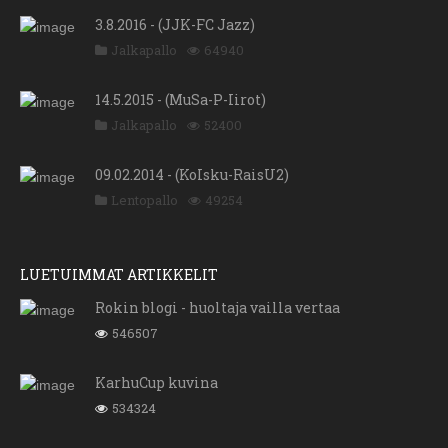
3.8.2016 - (JJK-FC Jazz)
Jalkapallo
64940
14.5.2015 - (MuSa-P-Iirot)
Jalkapallo
52400
09.02.2014 - (KoIsku-RaisU2)
Lentopallo
49254
LUETUIMMAT ARTIKKELIT
Rokin blogi - huoltaja vailla vertaa
546507
KarhuCup kuvina
534324