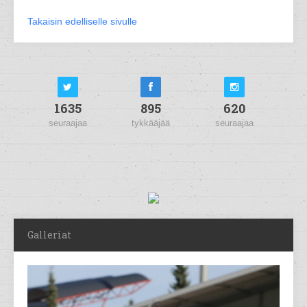
Takaisin edelliselle sivulle
1635
895
620
seuraajaa
tykkääjää
seuraajaa
Galleriat