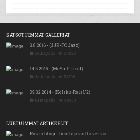
KATSOTUIMMAT GALLERIAT
3.8.2016 - (JJK-FC Jazz)
Jalkapallo
64928
14.5.2015 - (MuSa-P-Iirot)
Jalkapallo
52396
09.02.2014 - (KoIsku-RaisU2)
Lentopallo
49250
LUETUIMMAT ARTIKKELIT
Rokin blogi - huoltaja vailla vertaa