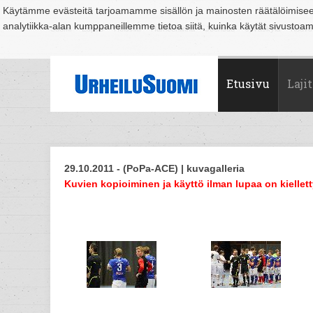
Käytämme evästeitä tarjoamamme sisällön ja mainosten räätälöimise
analytiikka-alan kumppaneillemme tietoa siitä, kuinka käytät sivusto
Suomi
Espoo
Helsinki
Hämeenlinna
Joensuu
Jyväskylä
Kouvo
Etusivu
Lajit
29.10.2011 - (PoPa-ACE) | kuvagalleria
Kuvien kopioiminen ja käyttö ilman lupaa on kiellett