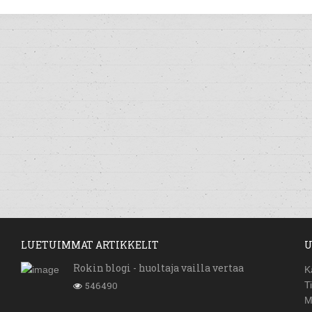
LUETUIMMAT ARTIKKELIT
U
Rokin blogi - huoltaja vailla vertaa
K
546490
T
M