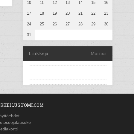
10
11
12
13
14
15
16
17
18
19
20
21
22
23
24
25
26
27
28
29
30
31
Linkkejä
Mainos
RHEILUSUOMI.COM
äyttöehdot
ietosuojalauseke
ediakortti