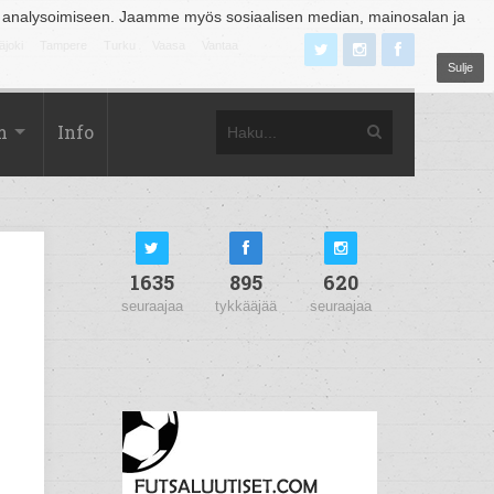
 analysoimiseen. Jaamme myös sosiaalisen median, mainosalan ja
äjoki
Tampere
Turku
Vaasa
Vantaa
Sulje
m
Info
1635
895
620
seuraajaa
tykkääjää
seuraajaa