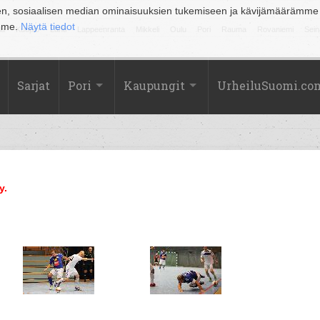
en, sosiaalisen median ominaisuuksien tukemiseen ja kävijämäärämme
amme.
Näytä tiedot
la
Kuopio
Lahti
Lappeenranta
Mikkeli
Oulu
Pori
Rauma
Rovaniemi
Sein
Sarjat
Pori
Kaupungit
UrheiluSuomi.co
y.