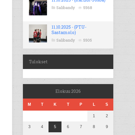
Salibandy
5568
11.10.2025 - (PTU-
Sastamolo)
Salibandy
5505
Tulokset
Elokuu 2026
M
T
K
T
P
L
S
1
2
3
4
5
6
7
8
9