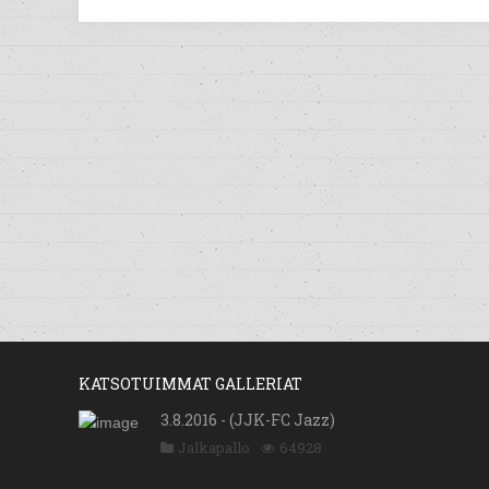
KATSOTUIMMAT GALLERIAT
3.8.2016 - (JJK-FC Jazz)
Jalkapallo
64928