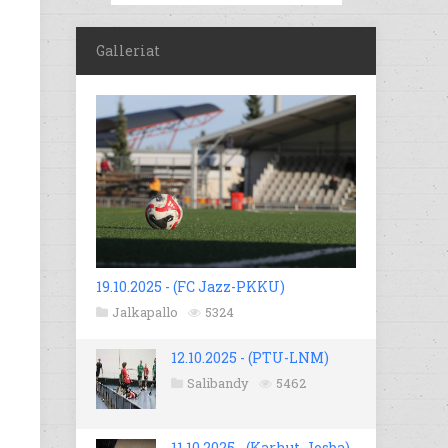
Galleriat
19.10.2025 - (FC Jazz-PKKU)
Jalkapallo
5324
12.10.2025 - (PTU-LNM)
Salibandy
5462
11.10.2025 - (Karhut-Josba)