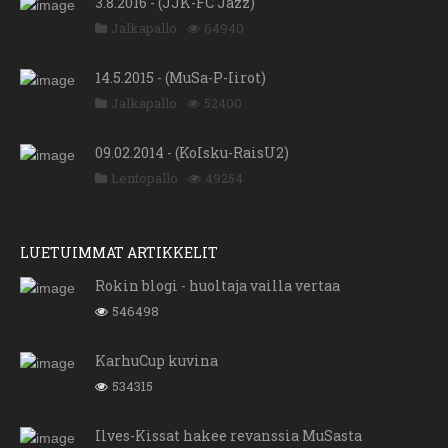
3.8.2016 - (JJK-FC Jazz)
Jalkapallo
64940
14.5.2015 - (MuSa-P-Iirot)
Jalkapallo
52400
09.02.2014 - (KoIsku-RaisU2)
Lentopallo
49254
LUETUIMMAT ARTIKKELIT
Rokin blogi - huoltaja vailla vertaa
546498
KarhuCup kuvina
534315
Ilves-Kissat hakee revanssia MuSasta