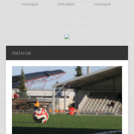
seuraajaa
tykkääjää
seuraajaa
Galleriat