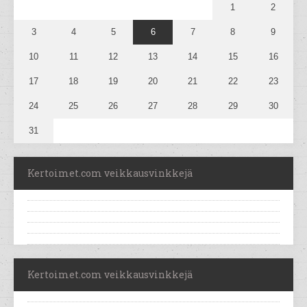
1
2
3
4
5
6
7
8
9
10
11
12
13
14
15
16
17
18
19
20
21
22
23
24
25
26
27
28
29
30
31
Kertoimet.com veikkausvinkkejä
Kertoimet.com veikkausvinkkejä