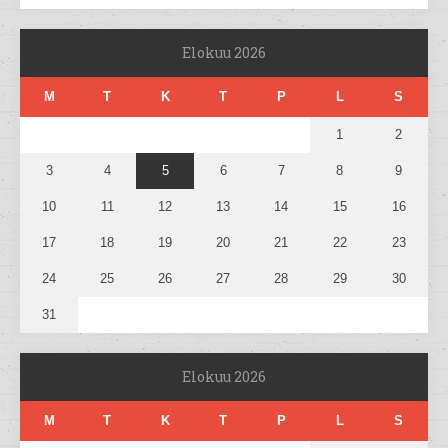
Elokuu 2026
M
T
K
T
P
L
S
1
2
3
4
5
6
7
8
9
10
11
12
13
14
15
16
17
18
19
20
21
22
23
24
25
26
27
28
29
30
31
Elokuu 2026
M
T
K
T
P
L
S