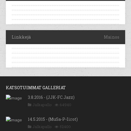
Linkkejä
Mainos
KATSOTUIMMAT GALLERIAT
3.8.2016 - (JJK-FC Jazz)
Jalkapallo
64940
14.5.2015 - (MuSa-P-Iirot)
Jalkapallo
52400