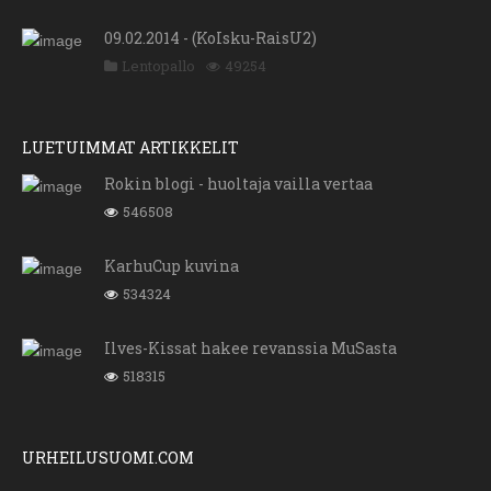
09.02.2014 - (KoIsku-RaisU2)
Lentopallo
49254
LUETUIMMAT ARTIKKELIT
Rokin blogi - huoltaja vailla vertaa
546508
KarhuCup kuvina
534324
Ilves-Kissat hakee revanssia MuSasta
518315
URHEILUSUOMI.COM