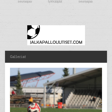
seuraajaa
tykkääjää
seuraajaa
Galleriat