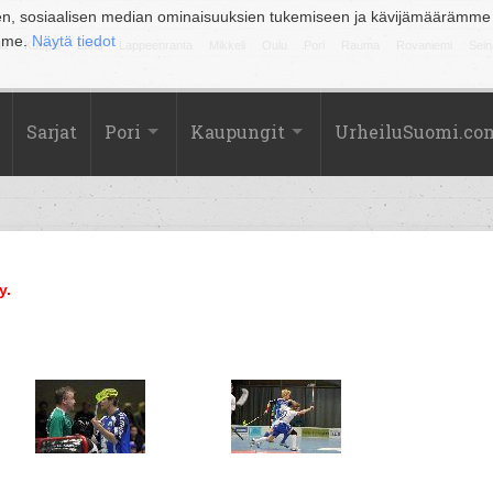
en, sosiaalisen median ominaisuuksien tukemiseen ja kävijämäärämme
amme.
Näytä tiedot
la
Kuopio
Lahti
Lappeenranta
Mikkeli
Oulu
Pori
Rauma
Rovaniemi
Sein
Sarjat
Pori
Kaupungit
UrheiluSuomi.co
y.