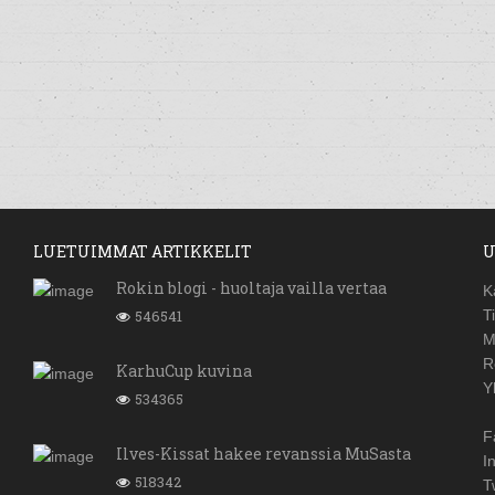
LUETUIMMAT ARTIKKELIT
U
Rokin blogi - huoltaja vailla vertaa
K
546541
T
M
R
KarhuCup kuvina
Y
534365
F
Ilves-Kissat hakee revanssia MuSasta
I
518342
T