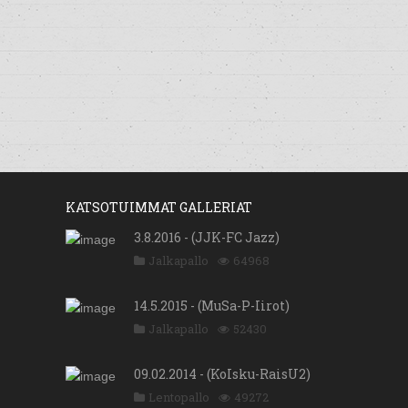
KATSOTUIMMAT GALLERIAT
3.8.2016 - (JJK-FC Jazz)
Jalkapallo
64968
14.5.2015 - (MuSa-P-Iirot)
Jalkapallo
52430
09.02.2014 - (KoIsku-RaisU2)
Lentopallo
49272