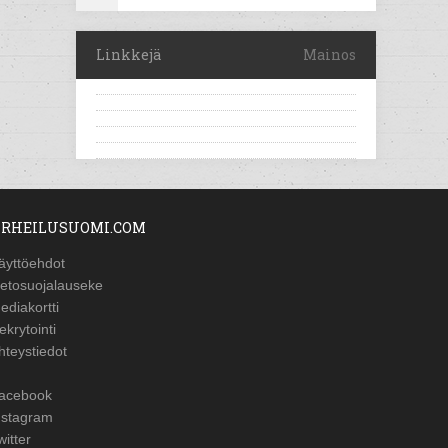
Linkkejä
Mainos
RHEILUSUOMI.COM
äyttöehdot
ietosuojalauseke
ediakortti
ekrytointi
hteystiedot
acebook
nstagram
witter