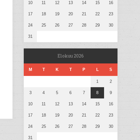
10
11
12
13
14
15
16
17
18
19
20
21
22
23
24
25
26
27
28
29
30
31
Elokuu 2026
M
T
K
T
P
L
S
1
2
3
4
5
6
7
8
9
10
11
12
13
14
15
16
17
18
19
20
21
22
23
24
25
26
27
28
29
30
31