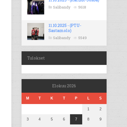
Salibandy
5618
11.10.2025 - (PTU-
Sastamolo)
Salibandy
5549
Tulokset
Elokuu 2026
M
T
K
T
P
L
S
1
2
3
4
5
6
7
8
9