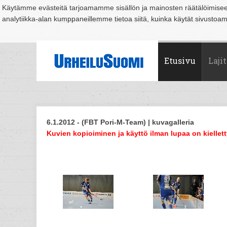
Käytämme evästeitä tarjoamamme sisällön ja mainosten räätälöimise
analytiikka-alan kumppaneillemme tietoa siitä, kuinka käytät sivusto
Suomi
Espoo
Helsinki
Hämeenlinna
Joensuu
Jyväskylä
Kouvo
Etusivu
Lajit
6.1.2012 - (FBT Pori-M-Team) | kuvagalleria
Kuvien kopioiminen ja käyttö ilman lupaa on kiellett