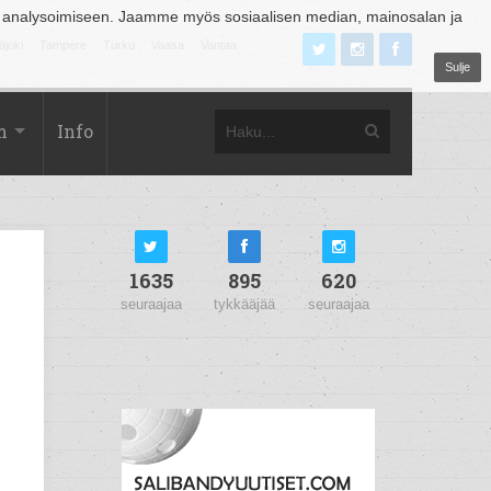
 analysoimiseen. Jaamme myös sosiaalisen median, mainosalan ja
äjoki
Tampere
Turku
Vaasa
Vantaa
Sulje
m
Info
1635
895
620
seuraajaa
tykkääjää
seuraajaa