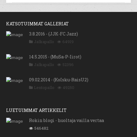
KATSOTUIMMAT GALLERIAT
3.8.2016 - (JJK-FC Jazz)
Jalkapallo
64919
14.5.2015 - (MuSa-P-Iirot)
Jalkapallo
52396
09.02.2014 - (KoIsku-RaisU2)
Lentopallo
49250
LUETUIMMAT ARTIKKELIT
Rokin blogi - huoltaja vailla vertaa
546482