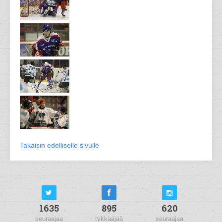
Takaisin edelliselle sivulle
1635
895
620
seuraajaa
tykkääjää
seuraajaa