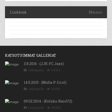
Linkkejä
Mainos
KATSOTUIMMAT GALLERIAT
3.8.2016 - (JJK-FC Jazz)
Jalkapallo
64919
14.5.2015 - (MuSa-P-Iirot)
Jalkapallo
52396
09.02.2014 - (KoIsku-RaisU2)
Lentopallo
49250