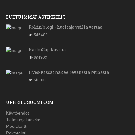
LUETUIMMAT ARTIKKELIT
Rokin blogi - huoltaja vailla vertaa
546483
KarhuCup kuvina
534303
Ilves-Kissat hakee revanssia MuSasta
518301
URHEILUSUOMI.COM
Käyttöehdot
Tietosuojalauseke
Mediakortti
Rekrytointi