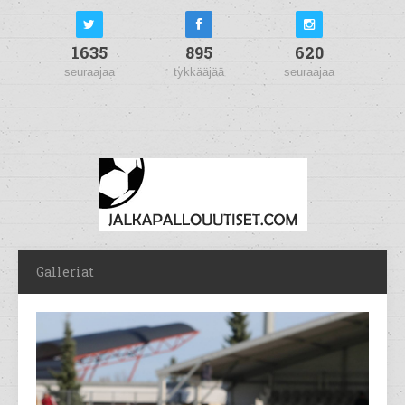
1635
895
620
seuraajaa
tykkääjää
seuraajaa
Galleriat