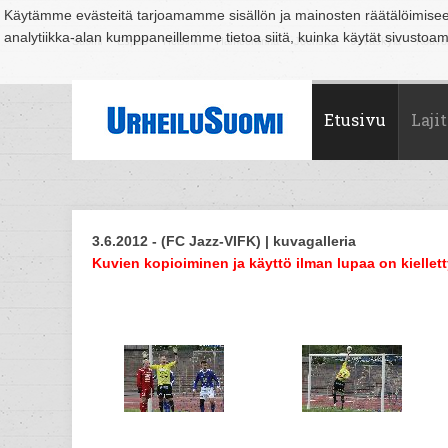
Käytämme evästeitä tarjoamamme sisällön ja mainosten räätälöimise
analytiikka-alan kumppaneillemme tietoa siitä, kuinka käytät sivusto
Suomi
Espoo
Helsinki
Hämeenlinna
Joensuu
Jyväskylä
Kouvo
Etusivu
Lajit
3.6.2012 - (FC Jazz-VIFK) | kuvagalleria
Kuvien kopioiminen ja käyttö ilman lupaa on kiellett