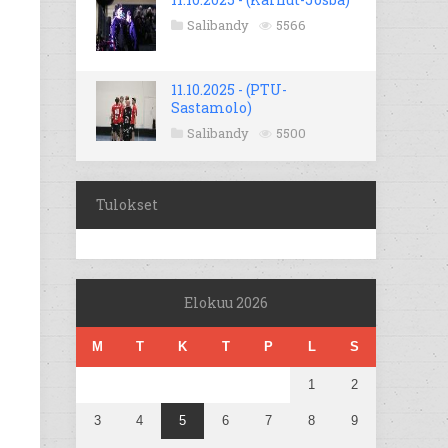
Salibandy
5566
11.10.2025 - (PTU-
Sastamolo)
Salibandy
5500
Tulokset
Elokuu 2026
M
T
K
T
P
L
S
1
2
3
4
5
6
7
8
9