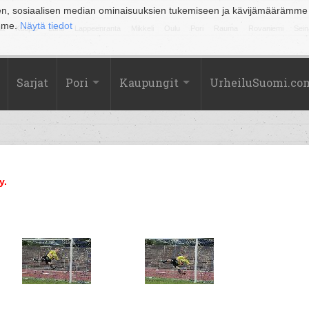
en, sosiaalisen median ominaisuuksien tukemiseen ja kävijämäärämme
amme.
Näytä tiedot
la
Kuopio
Lahti
Lappeenranta
Mikkeli
Oulu
Pori
Rauma
Rovaniemi
Sein
Sarjat
Pori
Kaupungit
UrheiluSuomi.co
y.