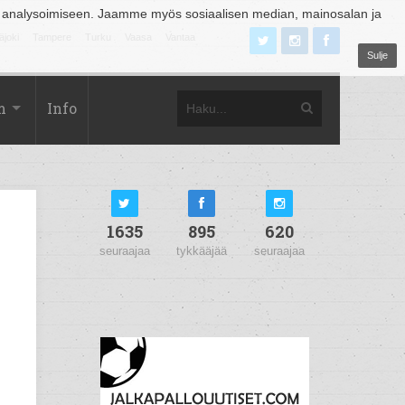
 analysoimiseen. Jaamme myös sosiaalisen median, mainosalan ja
äjoki
Tampere
Turku
Vaasa
Vantaa
Sulje
m
Info
1635
895
620
seuraajaa
tykkääjää
seuraajaa