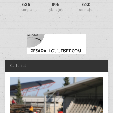
1635
895
620
seuraajaa
tykkääjää
seuraajaa
Galleriat