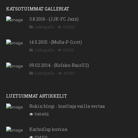
KATSOTUIMMAT GALLERIAT
3.8.2016 - (JJK-FC Jazz)
Jalkapallo
64928
14.5.2015 - (MuSa-P-Iirot)
Jalkapallo
52396
09.02.2014 - (KoIsku-RaisU2)
Lentopallo
49250
LUETUIMMAT ARTIKKELIT
Rokin blogi - huoltaja vailla vertaa
546492
KarhuCup kuvina
534310