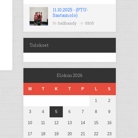
11.10.2025 - (PTU-
Sastamolo)
Salibandy
5505
Tulokset
Elokuu 2026
M
T
K
T
P
L
S
1
2
3
4
5
6
7
8
9
10
11
12
13
14
15
16
17
18
19
20
21
22
23