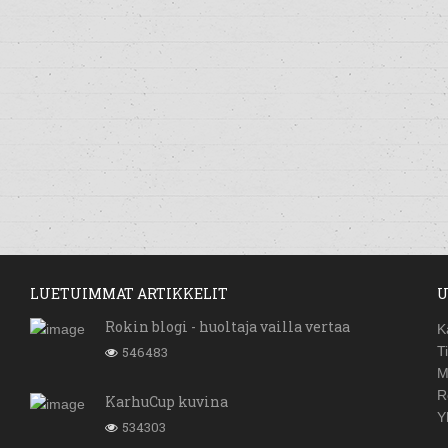
LUETUIMMAT ARTIKKELIT
U
Rokin blogi - huoltaja vailla vertaa
K
546483
T
M
R
KarhuCup kuvina
Y
534303