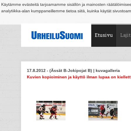
Käytämme evästeitä tarjoamamme sisällön ja mainosten räätälöimise
analytiikka-alan kumppaneillemme tietoa siitä, kuinka käytät sivusto
Suomi
Espoo
Helsinki
Hämeenlinna
Joensuu
Jyväskylä
Kouvo
Etusivu
Lajit
17.8.2012 - (Ässät B-Jokipojat B) | kuvagalleria
Kuvien kopioiminen ja käyttö ilman lupaa on kiellett