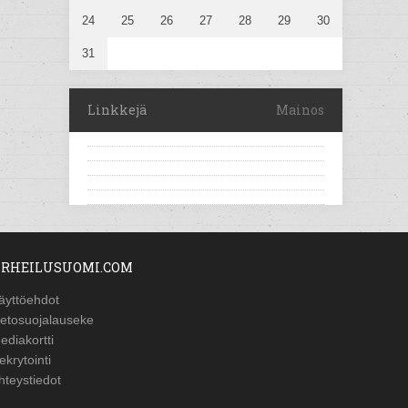
24
25
26
27
28
29
30
31
Linkkejä
Mainos
RHEILUSUOMI.COM
äyttöehdot
ietosuojalauseke
ediakortti
ekrytointi
hteystiedot