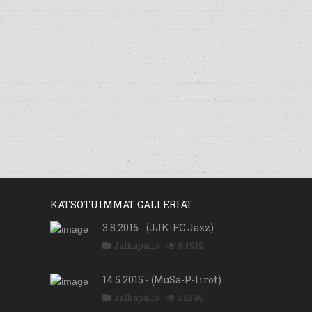
KATSOTUIMMAT GALLERIAT
3.8.2016 - (JJK-FC Jazz)
Jalkapallo
64919
14.5.2015 - (MuSa-P-Iirot)
Jalkapallo
52396