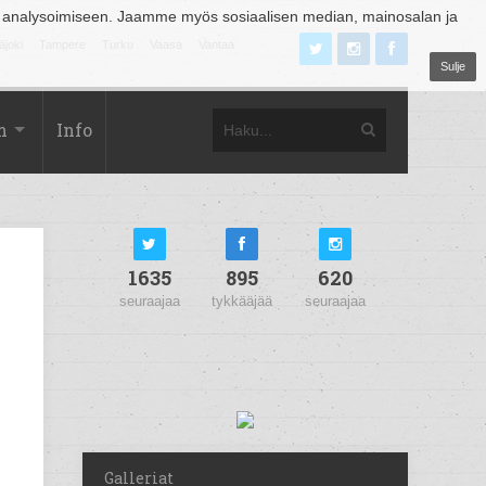
 analysoimiseen. Jaamme myös sosiaalisen median, mainosalan ja
äjoki
Tampere
Turku
Vaasa
Vantaa
Sulje
m
Info
1635
895
620
seuraajaa
tykkääjää
seuraajaa
Galleriat