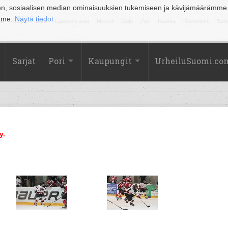
en, sosiaalisen median ominaisuuksien tukemiseen ja kävijämäärämme
amme.
Näytä tiedot
la
Kuopio
Lahti
Lappeenranta
Mikkeli
Oulu
Pori
Rauma
Rovaniemi
Sein
Sarjat
Pori
Kaupungit
UrheiluSuomi.co
y.