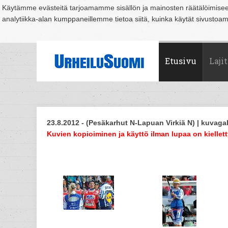
Käytämme evästeitä tarjoamamme sisällön ja mainosten räätälöimise
analytiikka-alan kumppaneillemme tietoa siitä, kuinka käytät sivusto
Suomi
Espoo
Helsinki
Hämeenlinna
Joensuu
Jyväskylä
Kouvo
Etusivu
Lajit
23.8.2012 - (Pesäkarhut N-Lapuan Virkiä N) | kuvagal
Kuvien kopioiminen ja käyttö ilman lupaa on kiellett