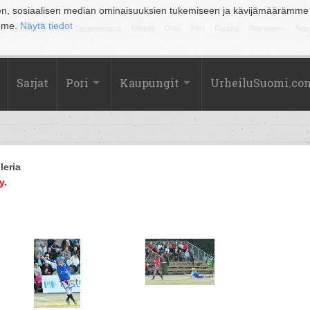
en, sosiaalisen median ominaisuuksien tukemiseen ja kävijämäärämme
amme.
Näytä tiedot
la
Kuopio
Lahti
Lappeenranta
Mikkeli
Oulu
Pori
Rauma
Rovaniemi
Sein
Sarjat
Pori
Kaupungit
UrheiluSuomi.co
leria
y.