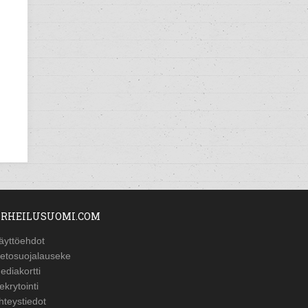
RHEILUSUOMI.COM
äyttöehdot
ietosuojalauseke
ediakortti
ekrytointi
hteystiedot