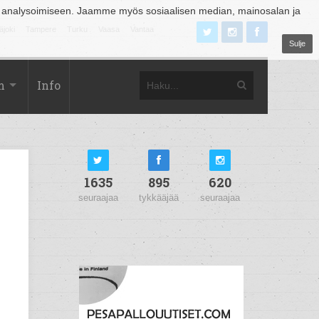
 analysoimiseen. Jaamme myös sosiaalisen median, mainosalan ja
äjoki
Tampere
Turku
Vaasa
Vantaa
Sulje
m
Info
1635
895
620
seuraajaa
tykkääjää
seuraajaa