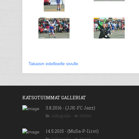
Takaisin edelliselle sivulle
KATSOTUIMMAT GALLERIAT
3.8.2016 - (JJK-FC Jazz)
Jalkapallo
65000
14.5.2015 - (MuSa-P-Iirot)