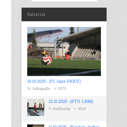
Galleriat
19.10.2025 - (FC Jazz-PKKU)
Jalkapallo
5375
12.10.2025 - (PTU-LNM)
Salibandy
5523
11.10.2025 - (Karhut-Josba)