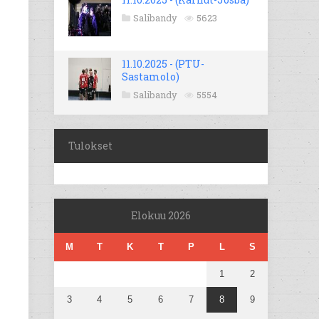
Salibandy
5623
11.10.2025 - (PTU-
Sastamolo)
Salibandy
5554
Tulokset
Elokuu 2026
M
T
K
T
P
L
S
1
2
3
4
5
6
7
8
9