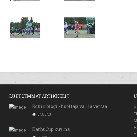
LUETUIMMAT ARTIKKELIT
U
Rokin blogi - huoltaja vailla vertaa
K
546543
T
M
R
KarhuCup kuvina
Y