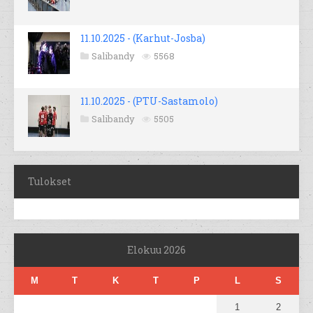
11.10.2025 - (Karhut-Josba)
Salibandy
5568
11.10.2025 - (PTU-Sastamolo)
Salibandy
5505
Tulokset
Elokuu 2026
M
T
K
T
P
L
S
1
2