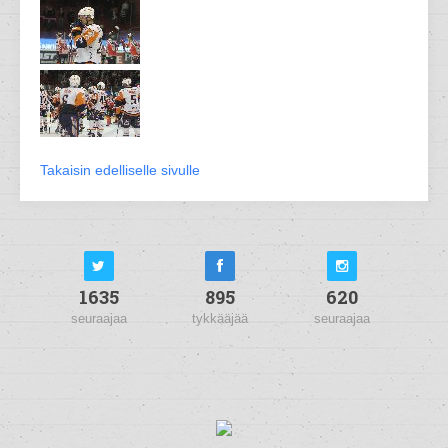
Takaisin edelliselle sivulle
1635
895
620
seuraajaa
tykkääjää
seuraajaa