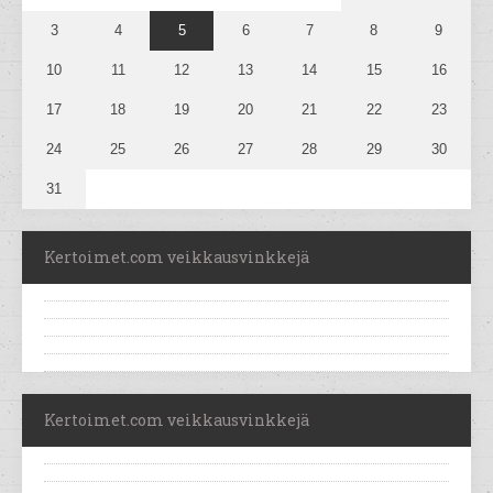
3
4
5
6
7
8
9
10
11
12
13
14
15
16
17
18
19
20
21
22
23
24
25
26
27
28
29
30
31
Kertoimet.com veikkausvinkkejä
Kertoimet.com veikkausvinkkejä