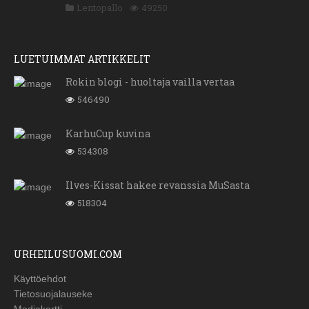
Lentopallo
49250
LUETUIMMAT ARTIKKELIT
Rokin blogi - huoltaja vailla vertaa
546490
KarhuCup kuvina
534308
Ilves-Kissat hakee revanssia MuSasta
518304
URHEILUSUOMI.COM
Käyttöehdot
Tietosuojalauseke