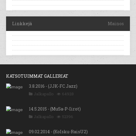
Linkkejä
Mainos
KATSOTUIMMAT GALLERIAT
3.8.2016 - (JJK-FC Jazz)
Jalkapallo
64928
14.5.2015 - (MuSa-P-Iirot)
Jalkapallo
52396
09.02.2014 - (KoIsku-RaisU2)