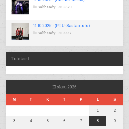
Salibandy
5623
11.10.2025 - (PTU-Sastamolo)
Salibandy
5557
Tulokset
Elokuu 2026
M
T
K
T
P
L
S
1
2
3
4
5
6
7
8
9