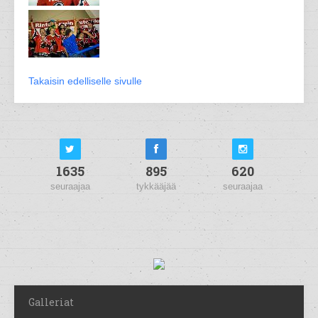
Takaisin edelliselle sivulle
1635
895
620
seuraajaa
tykkääjää
seuraajaa
Galleriat