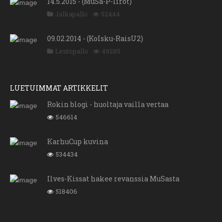
14.5.2015 - (MuSa-P-Iirot)
Jalkapallo
52444
09.02.2014 - (KoIsku-RaisU2)
Lentopallo
49285
LUETUIMMAT ARTIKKELIT
Rokin blogi - huoltaja vailla vertaa
546614
KarhuCup kuvina
534434
Ilves-Kissat hakee revanssia MuSasta
518406