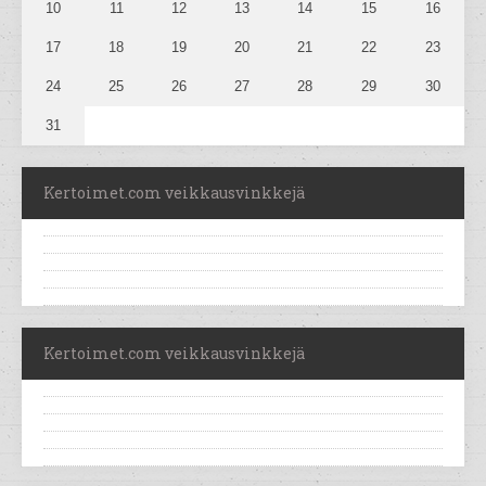
10
11
12
13
14
15
16
17
18
19
20
21
22
23
24
25
26
27
28
29
30
31
Kertoimet.com veikkausvinkkejä
Kertoimet.com veikkausvinkkejä