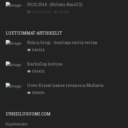
09.02.2014 - (KoIsku-RaisU2)
Lentopallo
49285
LUETUIMMAT ARTIKKELIT
Rokin blogi - huoltaja vailla vertaa
546614
KarhuCup kuvina
534432
Ilves-Kissat hakee revanssia MuSasta
518406
URHEILUSUOMI.COM
Käyttöehdot