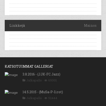
Linkkejä
Mainos
KATSOTUIMMAT GALLERIAT
3.8.2016 - (JJK-FC Jazz)
Jalkapallo
65001
14.5.2015 - (MuSa-P-Iirot)
Jalkapallo
52444