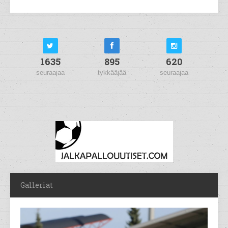
1635
895
620
seuraajaa
tykkääjää
seuraajaa
Galleriat