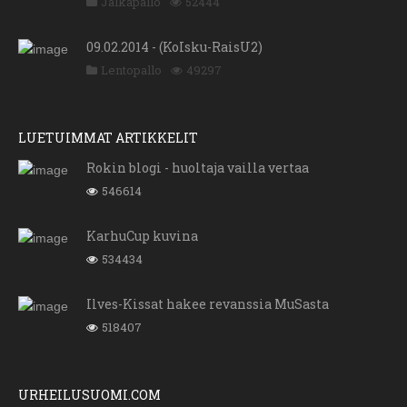
Jalkapallo
52444
09.02.2014 - (KoIsku-RaisU2)
Lentopallo
49297
LUETUIMMAT ARTIKKELIT
Rokin blogi - huoltaja vailla vertaa
546614
KarhuCup kuvina
534434
Ilves-Kissat hakee revanssia MuSasta
518407
URHEILUSUOMI.COM