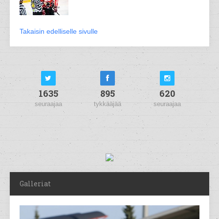
Takaisin edelliselle sivulle
1635
895
620
seuraajaa
tykkääjää
seuraajaa
Galleriat