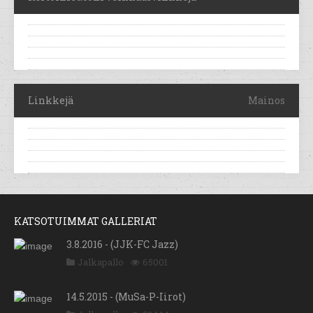
Linkkejä
Mainos
KATSOTUIMMAT GALLERIAT
3.8.2016 - (JJK-FC Jazz)
Jalkapallo
65001
14.5.2015 - (MuSa-P-Iirot)