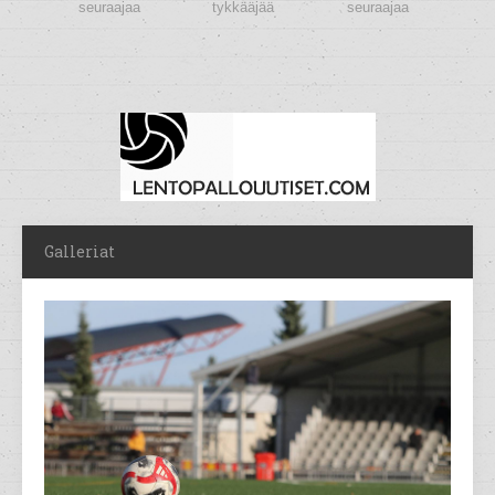
seuraajaa
tykkääjää
seuraajaa
Galleriat