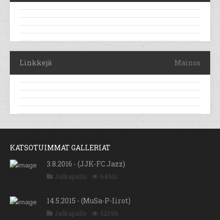
Linkkejä
Mainos
KATSOTUIMMAT GALLERIAT
3.8.2016 - (JJK-FC Jazz)
Jalkapallo
64911
14.5.2015 - (MuSa-P-Iirot)
Jalkapallo
52396