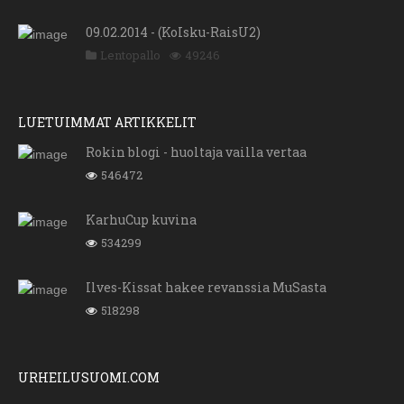
09.02.2014 - (KoIsku-RaisU2)
Lentopallo
49246
LUETUIMMAT ARTIKKELIT
Rokin blogi - huoltaja vailla vertaa
546472
KarhuCup kuvina
534299
Ilves-Kissat hakee revanssia MuSasta
518298
URHEILUSUOMI.COM