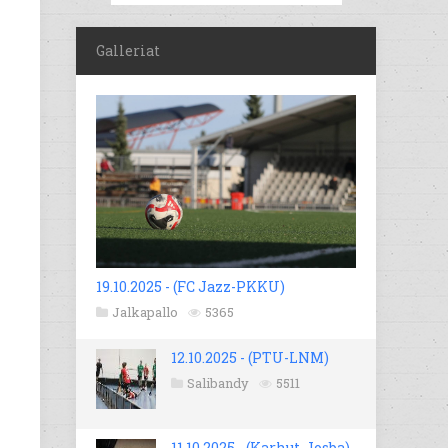
Galleriat
19.10.2025 - (FC Jazz-PKKU)
Jalkapallo
5365
12.10.2025 - (PTU-LNM)
Salibandy
5511
11.10.2025 - (Karhut-Josba)