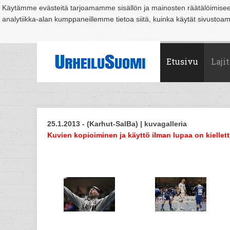
Käytämme evästeitä tarjoamamme sisällön ja mainosten räätälöimise
analytiikka-alan kumppaneillemme tietoa siitä, kuinka käytät sivusto
Suomi
Espoo
Helsinki
Hämeenlinna
Joensuu
Jyväskylä
Kouvo
Etusivu
Lajit
25.1.2013 - (Karhut-SalBa) | kuvagalleria
Kuvien kopioiminen ja käyttö ilman lupaa on kiellett