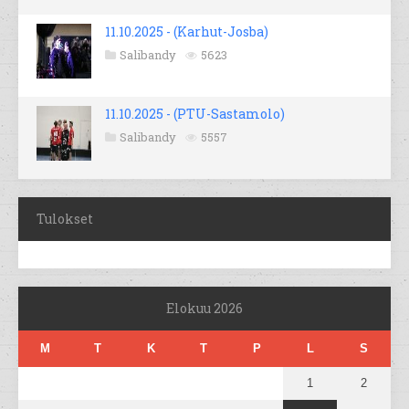
11.10.2025 - (Karhut-Josba)
Salibandy
5623
11.10.2025 - (PTU-Sastamolo)
Salibandy
5557
Tulokset
Elokuu 2026
M
T
K
T
P
L
S
1
2