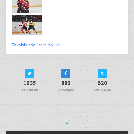
Takaisin edelliselle sivulle
1635
895
620
seuraajaa
tykkääjää
seuraajaa