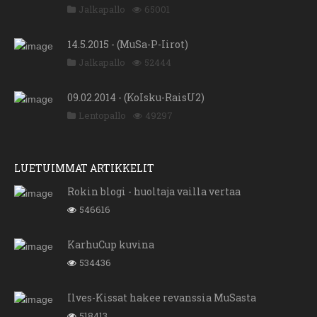
Jalkapallo
65001
14.5.2015 - (MuSa-P-Iirot)
Jalkapallo
52444
09.02.2014 - (KoIsku-RaisU2)
Lentopallo
49297
LUETUIMMAT ARTIKKELIT
Rokin blogi - huoltaja vailla vertaa
546616
KarhuCup kuvina
534436
Ilves-Kissat hakee revanssia MuSasta
518413