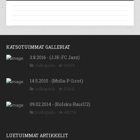
KATSOTUIMMAT GALLERIAT
3.8.2016 - (JJK-FC Jazz)
Jalkapallo
65001
14.5.2015 - (MuSa-P-Iirot)
Jalkapallo
52441
09.02.2014 - (KoIsku-RaisU2)
Lentopallo
49278
LUETUIMMAT ARTIKKELIT