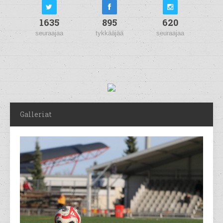
1635
895
620
seuraajaa
tykkääjää
seuraajaa
Galleriat