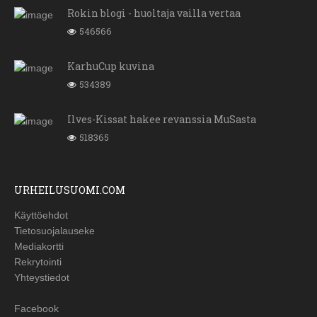
Rokin blogi - huoltaja vailla vertaa
546566
KarhuCup kuvina
534389
Ilves-Kissat hakee revanssia MuSasta
518365
URHEILUSUOMI.COM
Käyttöehdot
Tietosuojalauseke
Mediakortti
Rekrytointi
Yhteystiedot
Facebook