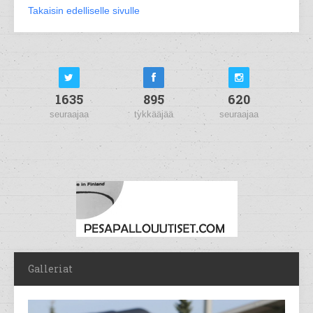
Takaisin edelliselle sivulle
1635
895
620
seuraajaa
tykkääjää
seuraajaa
Galleriat