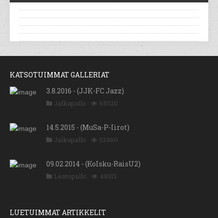
KATSOTUIMMAT GALLERIAT
3.8.2016 - (JJK-FC Jazz)
Jalkapallo
65020
14.5.2015 - (MuSa-P-Iirot)
Jalkapallo
52460
09.02.2014 - (KoIsku-RaisU2)
Lentopallo
49313
LUETUIMMAT ARTIKKELIT