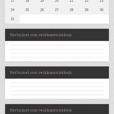
17
18
19
20
21
22
23
24
25
26
27
28
29
30
31
Kertoimet.com veikkausvinkkejä
Kertoimet.com veikkausvinkkejä
Kertoimet.com veikkausvinkkejä