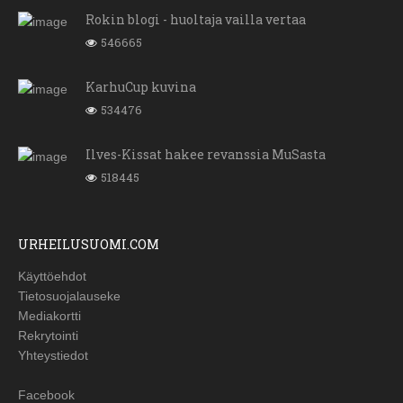
Rokin blogi - huoltaja vailla vertaa
546665
KarhuCup kuvina
534476
Ilves-Kissat hakee revanssia MuSasta
518445
URHEILUSUOMI.COM
Käyttöehdot
Tietosuojalauseke
Mediakortti
Rekrytointi
Yhteystiedot
Facebook