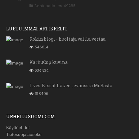
Lentopallo
49285
LUETUIMMAT ARTIKKELIT
Rokin blogi - huoltaja vailla vertaa
546614
KarhuCup kuvina
534434
Ilves-Kissat hakee revanssia MuSasta
518406
URHEILUSUOMI.COM
Käyttöehdot
Tietosuojalauseke