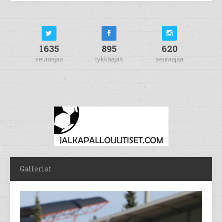
1635
895
620
seuraajaa
tykkääjää
seuraajaa
Galleriat