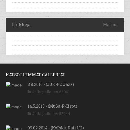
Linkkejä
Mainos
KATSOTUIMMAT GALLERIAT
3.8.2016 - (JJK-FC Jazz)
Jalkapallo
65001
14.5.2015 - (MuSa-P-Iirot)
Jalkapallo
52444
09.02.2014 - (KoIsku-RaisU2)