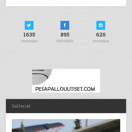
1635
895
620
seuraajaa
tykkääjää
seuraajaa
Galleriat