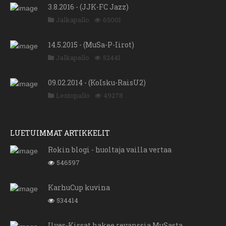
3.8.2016 - (JJK-FC Jazz)
Jalkapallo
65001
14.5.2015 - (MuSa-P-Iirot)
Jalkapallo
52441
09.02.2014 - (KoIsku-RaisU2)
Lentopallo
49278
LUETUIMMAT ARTIKKELIT
Rokin blogi - huoltaja vailla vertaa
546597
KarhuCup kuvina
534414
Ilves-Kissat hakee revanssia MuSasta