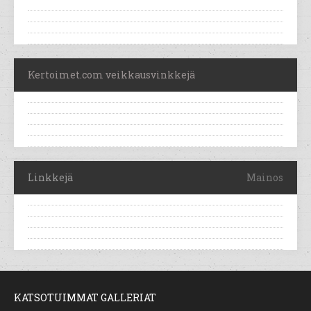
Kertoimet.com veikkausvinkkejä
Linkkejä
Mainos
KATSOTUIMMAT GALLERIAT