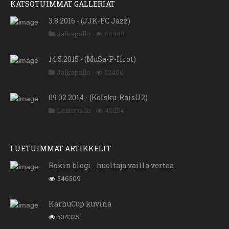
KATSOTUIMMAT GALLERIAT
3.8.2016 - (JJK-FC Jazz)
Jalkapallo
64940
14.5.2015 - (MuSa-P-Iirot)
Jalkapallo
52400
09.02.2014 - (KoIsku-RaisU2)
Lentopallo
49254
LUETUIMMAT ARTIKKELIT
Rokin blogi - huoltaja vailla vertaa
546509
KarhuCup kuvina
534325