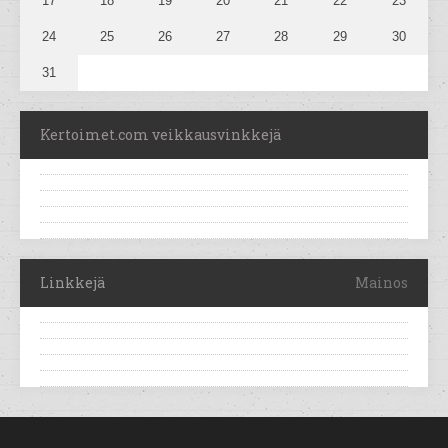
17
18
19
20
21
22
23
24
25
26
27
28
29
30
31
Kertoimet.com veikkausvinkkejä
Linkkejä
Mainos