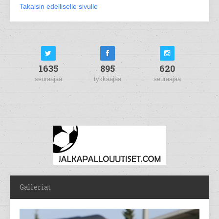
Takaisin edelliselle sivulle
1635
895
620
seuraajaa
tykkääjää
seuraajaa
Galleriat