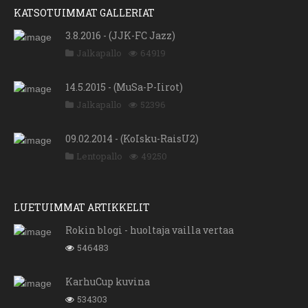
KATSOTUIMMAT GALLERIAT
3.8.2016 - (JJK-FC Jazz)
Jalkapallo
64919
14.5.2015 - (MuSa-P-Iirot)
Jalkapallo
52396
09.02.2014 - (KoIsku-RaisU2)
Lentopallo
49250
LUETUIMMAT ARTIKKELIT
Rokin blogi - huoltaja vailla vertaa
546483
KarhuCup kuvina
534303