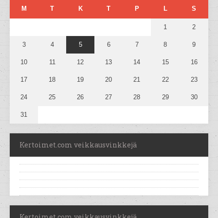
M
T
K
T
P
L
S
1
2
3
4
5
6
7
8
9
10
11
12
13
14
15
16
17
18
19
20
21
22
23
24
25
26
27
28
29
30
31
Kertoimet.com veikkausvinkkejä
Kertoimet.com veikkausvinkkejä