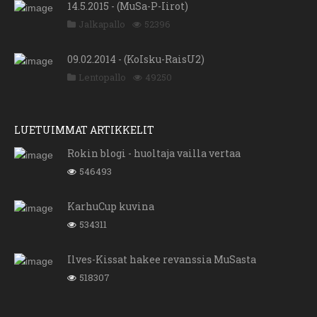
14.5.2015 - (MuSa-P-Iirot)
Jalkapallo
52396
09.02.2014 - (KoIsku-RaisU2)
Lentopallo
49250
LUETUIMMAT ARTIKKELIT
Rokin blogi - huoltaja vailla vertaa
546493
KarhuCup kuvina
534311
Ilves-Kissat hakee revanssia MuSasta
518307