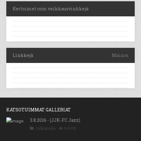
Kertoimet.com veikkausvinkkejä
Linkkejä
Mainos
KATSOTUIMMAT GALLERIAT
3.8.2016 - (JJK-FC Jazz)
Jalkapallo
64928