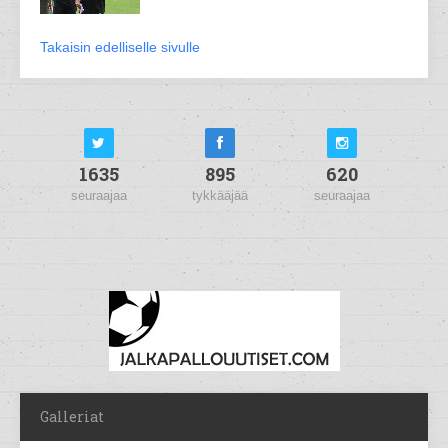
Takaisin edelliselle sivulle
1635
895
620
seuraajaa
tykkääjää
seuraajaa
Galleriat