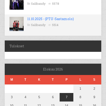
Salibandy
5578
11.10.2025 - (PTU-Sastamolo)
Salibandy
5514
Tulokset
Elokuu 2026
M
T
K
T
P
L
S
1
2
3
4
5
6
7
8
9
10
11
12
13
14
15
16