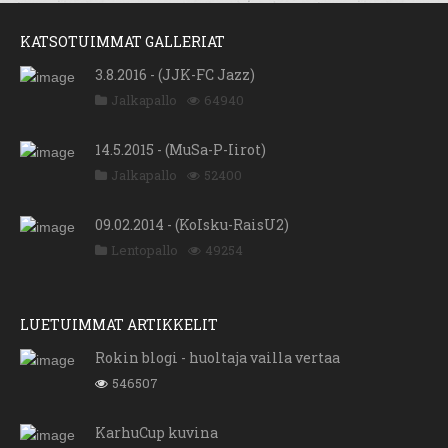
KATSOTUIMMAT GALLERIAT
3.8.2016 - (JJK-FC Jazz)
Jalkapallo
64940
14.5.2015 - (MuSa-P-Iirot)
Jalkapallo
52400
09.02.2014 - (KoIsku-RaisU2)
Lentopallo
49254
LUETUIMMAT ARTIKKELIT
Rokin blogi - huoltaja vailla vertaa
546507
KarhuCup kuvina