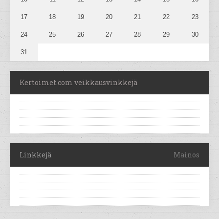
17
18
19
20
21
22
23
24
25
26
27
28
29
30
31
Kertoimet.com veikkausvinkkejä
Linkkejä
Mainos