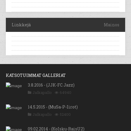
Linkkejä
Mainos
KATSOTUIMMAT GALLERIAT
3.8.2016 - (JJK-FC Jazz)
Jalkapallo
64940
14.5.2015 - (MuSa-P-Iirot)
Jalkapallo
52400
09.02.2014 - (KoIsku-RaisU2)