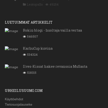
Lentopallo
49254
LUETUIMMAT ARTIKKELIT
Rokin blogi - huoltaja vailla vertaa
546507
KarhuCup kuvina
534324
Ilves-Kissat hakee revanssia MuSasta
518315
URHEILUSUOMI.COM
Käyttöehdot
Tietosuojalauseke