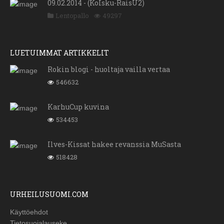
09.02.2014 - (KoIsku-RaisU2)
Lentopallo
49297
LUETUIMMAT ARTIKKELIT
Rokin blogi - huoltaja vailla vertaa
546632
KarhuCup kuvina
534453
Ilves-Kissat hakee revanssia MuSasta
518428
URHEILUSUOMI.COM
Käyttöehdot
Tietosuojalauseke