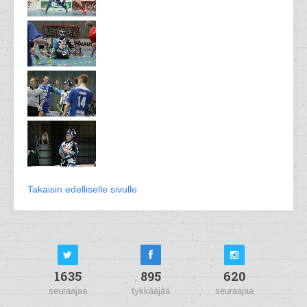
Takaisin edelliselle sivulle
1635
895
620
seuraajaa
tykkääjää
seuraajaa