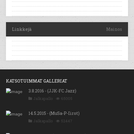
Linkkejä
Mainos
KATSOTUIMMAT GALLERIAT
3.8.2016 - (JJK-FC Jazz)
Jalkapallo
65005
14.5.2015 - (MuSa-P-Iirot)
Jalkapallo
52447