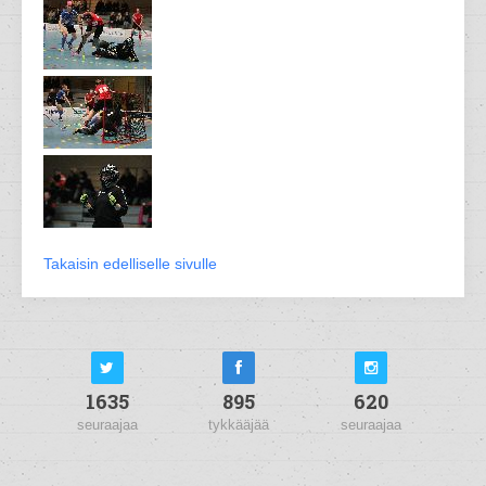
Takaisin edelliselle sivulle
1635
895
620
seuraajaa
tykkääjää
seuraajaa