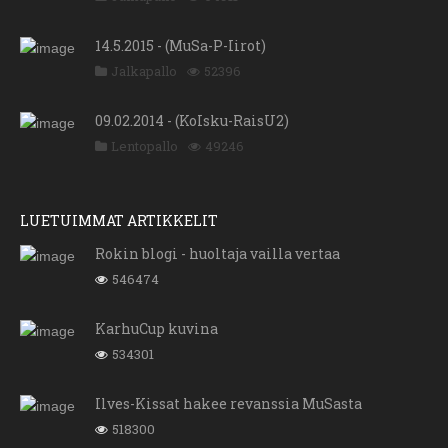
14.5.2015 - (MuSa-P-Iirot)
Jalkapallo
52396
09.02.2014 - (KoIsku-RaisU2)
Lentopallo
49246
LUETUIMMAT ARTIKKELIT
Rokin blogi - huoltaja vailla vertaa
546474
KarhuCup kuvina
534301
Ilves-Kissat hakee revanssia MuSasta
518300