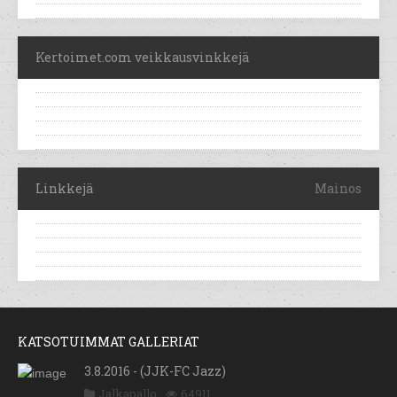
Kertoimet.com veikkausvinkkejä
Linkkejä
Mainos
KATSOTUIMMAT GALLERIAT
3.8.2016 - (JJK-FC Jazz)
Jalkapallo
64911