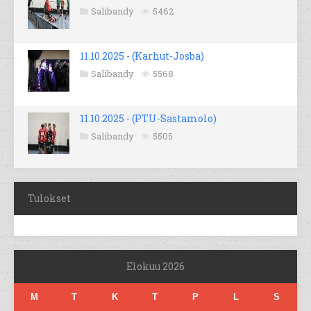
Salibandy
5462
11.10.2025 - (Karhut-Josba)
Salibandy
5568
11.10.2025 - (PTU-Sastamolo)
Salibandy
5505
Tulokset
Elokuu 2026
M
T
K
T
P
L
S