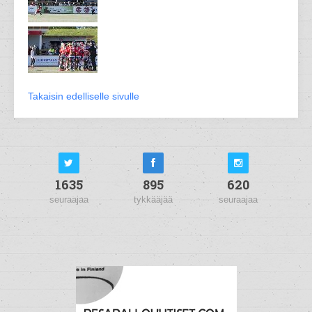
Takaisin edelliselle sivulle
1635
895
620
seuraajaa
tykkääjää
seuraajaa