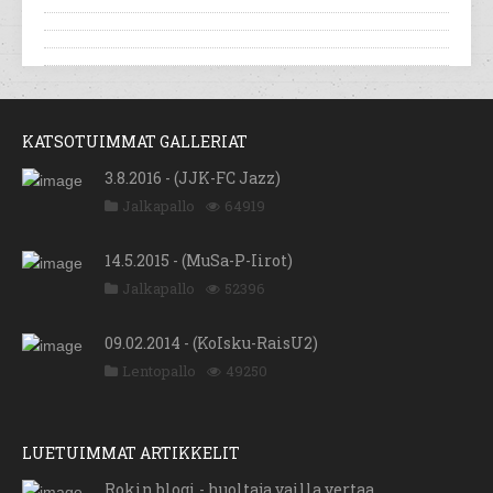
KATSOTUIMMAT GALLERIAT
3.8.2016 - (JJK-FC Jazz)
Jalkapallo
64919
14.5.2015 - (MuSa-P-Iirot)
Jalkapallo
52396
09.02.2014 - (KoIsku-RaisU2)
Lentopallo
49250
LUETUIMMAT ARTIKKELIT
Rokin blogi - huoltaja vailla vertaa