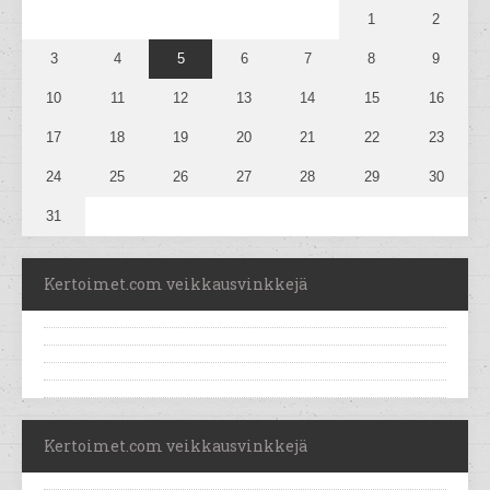
1
2
3
4
5
6
7
8
9
10
11
12
13
14
15
16
17
18
19
20
21
22
23
24
25
26
27
28
29
30
31
Kertoimet.com veikkausvinkkejä
Kertoimet.com veikkausvinkkejä