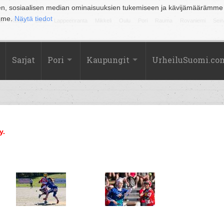
en, sosiaalisen median ominaisuuksien tukemiseen ja kävijämäärämme
amme.
Näytä tiedot
la
Kuopio
Lahti
Lappeenranta
Mikkeli
Oulu
Pori
Rauma
Rovaniemi
Sein
Sarjat
Pori
Kaupungit
UrheiluSuomi.co
y.