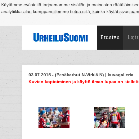
Käytämme evästeitä tarjoamamme sisällön ja mainosten räätälöimise
analytiikka-alan kumppaneillemme tietoa siitä, kuinka käytät sivusto
Suomi
Espoo
Helsinki
Hämeenlinna
Joensuu
Jyväskylä
Kouvo
Etusivu
Lajit
03.07.2015 - (Pesäkarhut N-Virkiä N) | kuvagalleria
Kuvien kopioiminen ja käyttö ilman lupaa on kiellett