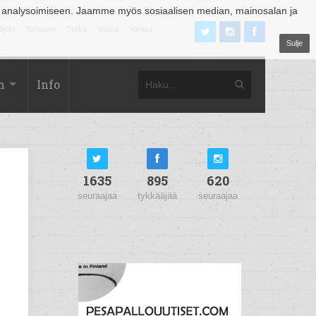
 analysoimiseen. Jaamme myös sosiaalisen median, mainosalan ja
äjoki
Tampere
Turku
Vaasa
Vantaa
Sulje
m
Info
1635
895
620
seuraajaa
tykkääjää
seuraajaa