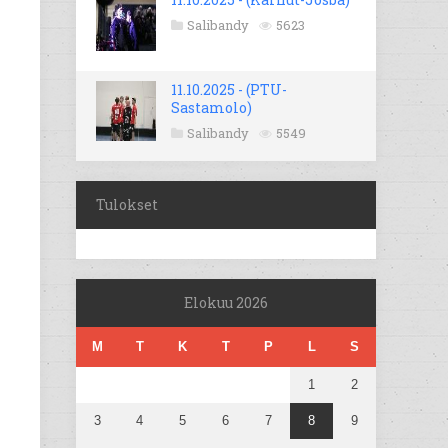
Salibandy
5623
11.10.2025 - (PTU-
Sastamolo)
Salibandy
5549
Tulokset
Elokuu 2026
M
T
K
T
P
L
S
1
2
3
4
5
6
7
8
9