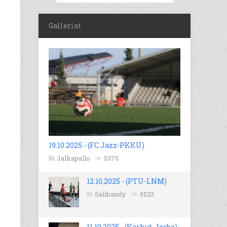
Galleriat
19.10.2025 - (FC Jazz-PKKU)
Jalkapallo
5375
12.10.2025 - (PTU-LNM)
Salibandy
5523
11.10.2025 - (Karhut-Josba)