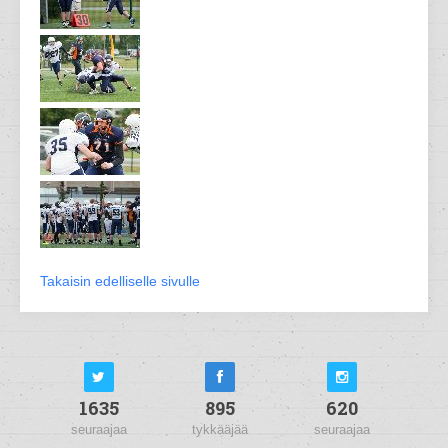
Takaisin edelliselle sivulle
1635
895
620
seuraajaa
tykkääjää
seuraajaa