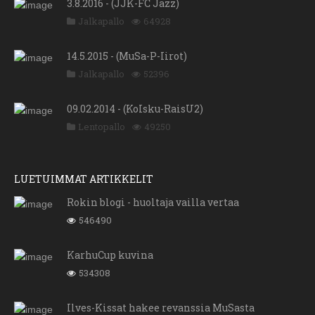
3.8.2016 - (JJK-FC Jazz)
Jalkapallo
64928
14.5.2015 - (MuSa-P-Iirot)
Jalkapallo
52396
09.02.2014 - (KoIsku-RaisU2)
Lentopallo
49250
LUETUIMMAT ARTIKKELIT
Rokin blogi - huoltaja vailla vertaa
546490
KarhuCup kuvina
534308
Ilves-Kissat hakee revanssia MuSasta