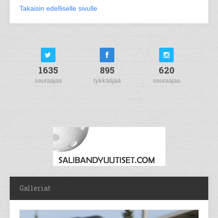
Takaisin edelliselle sivulle
1635
895
620
seuraajaa
tykkääjää
seuraajaa
Galleriat