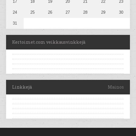
17
18
19
20
21
22
23
24
25
26
27
28
29
30
31
Kertoimet.com veikkausvinkkejä
Linkkejä
Mainos