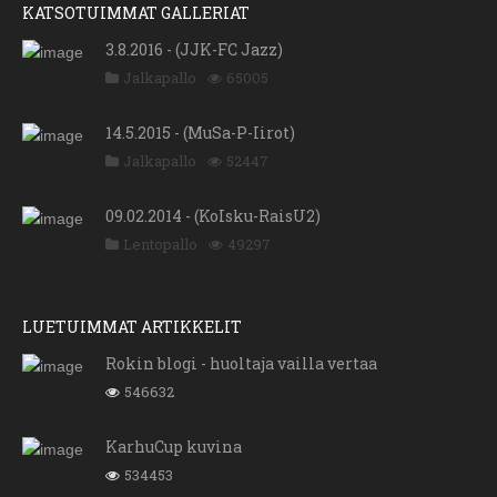
KATSOTUIMMAT GALLERIAT
3.8.2016 - (JJK-FC Jazz)
Jalkapallo
65005
14.5.2015 - (MuSa-P-Iirot)
Jalkapallo
52447
09.02.2014 - (KoIsku-RaisU2)
Lentopallo
49297
LUETUIMMAT ARTIKKELIT
Rokin blogi - huoltaja vailla vertaa
546632
KarhuCup kuvina
534453