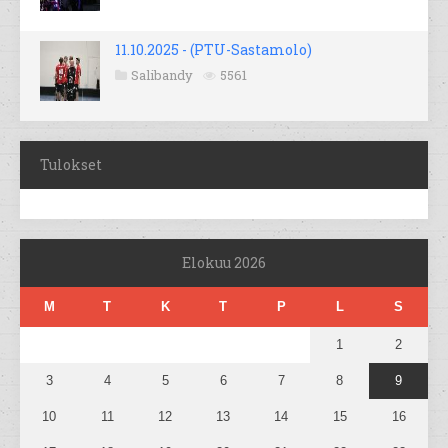
11.10.2025 - (PTU-Sastamolo)
Salibandy
5561
Tulokset
Elokuu 2026
M
T
K
T
P
L
S
1
2
3
4
5
6
7
8
9
10
11
12
13
14
15
16