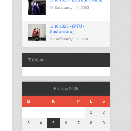
Salibandy
5563
11.10.2025 - (PTU-
Sastamolo)
Salibandy
5500
Tulokset
Elokuu 2026
M
T
K
T
P
L
S
1
2
3
4
5
6
7
8
9