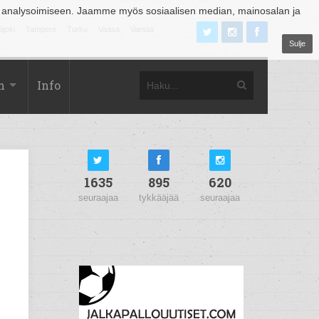
 analysoimiseen. Jaamme myös sosiaalisen median, mainosalan ja
äjoki
Tampere
Turku
Vaasa
Vantaa
Sulje
m
Info
1635
895
620
seuraajaa
tykkääjää
seuraajaa