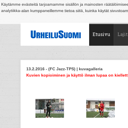
Käytämme evästeitä tarjoamamme sisällön ja mainosten räätälöimise
analytiikka-alan kumppaneillemme tietoa siitä, kuinka käytät sivusto
Suomi
Espoo
Helsinki
Hämeenlinna
Joensuu
Jyväskylä
Kouvo
Etusivu
Lajit
13.2.2016 - (FC Jazz-TPS) | kuvagalleria
Kuvien kopioiminen ja käyttö ilman lupaa on kiellett