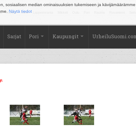
en, sosiaalisen median ominaisuuksien tukemiseen ja kävijämäärämme
amme.
Näytä tiedot
la
Kuopio
Lahti
Lappeenranta
Mikkeli
Oulu
Pori
Rauma
Rovaniemi
Sein
Sarjat
Pori
Kaupungit
UrheiluSuomi.co
y.