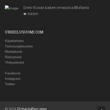
Ilves-Kissat hakee revanssia MuSasta
518300
URHEILUSUOMI.COM
Käyttöehdot
Tietosuojalauseke
Mediakortti
Rekrytointi
Yhteystiedot
Facebook
Instagram
Twitter
© 2026
UrheiluPori.com
.