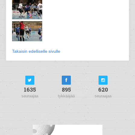
Takaisin edelliselle sivulle
1635
895
620
seuraajaa
tykkääjää
seuraajaa