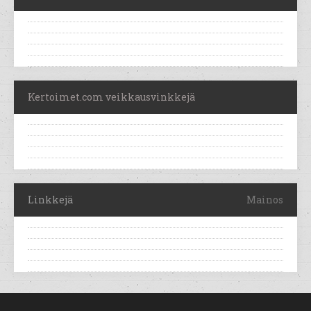
Kertoimet.com veikkausvinkkejä
Linkkejä
Mainos