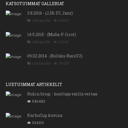
KATSOTUIMMAT GALLERIAT
3.8.2016 - (JJK-FC Jazz)
Jalkapallo
64919
14.5.2015 - (MuSa-P-Iirot)
Jalkapallo
52396
09.02.2014 - (KoIsku-RaisU2)
Lentopallo
49250
LUETUIMMAT ARTIKKELIT
Rokin blogi - huoltaja vailla vertaa
546482
KarhuCup kuvina
534301