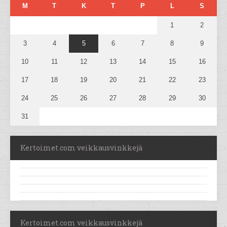
M
T
K
T
P
L
S
1
2
3
4
5
6
7
8
9
10
11
12
13
14
15
16
17
18
19
20
21
22
23
24
25
26
27
28
29
30
31
Kertoimet.com veikkausvinkkejä
Kertoimet.com veikkausvinkkejä