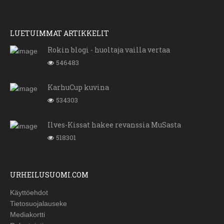
LUETUIMMAT ARTIKKELIT
Rokin blogi - huoltaja vailla vertaa
546483
KarhuCup kuvina
534303
Ilves-Kissat hakee revanssia MuSasta
518301
URHEILUSUOMI.COM
Käyttöehdot
Tietosuojalauseke
Mediakortti