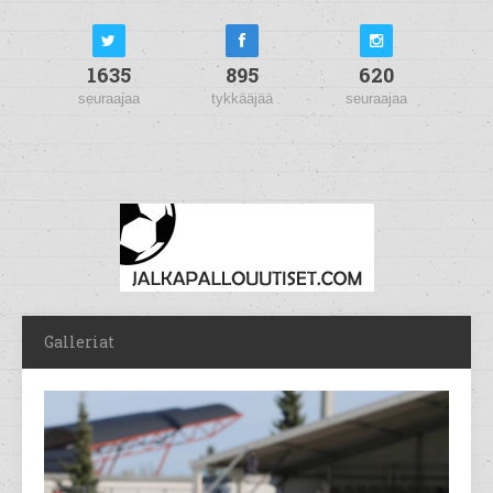
1635
895
620
seuraajaa
tykkääjää
seuraajaa
Galleriat