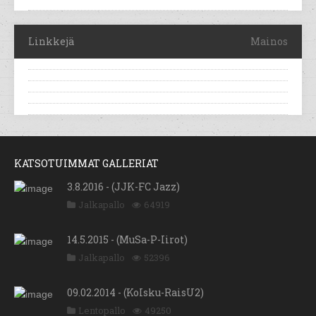
Linkkejä
Mainos
KATSOTUIMMAT GALLERIAT
3.8.2016 - (JJK-FC Jazz)
Jalkapallo
64919
14.5.2015 - (MuSa-P-Iirot)
Jalkapallo
52396
09.02.2014 - (KoIsku-RaisU2)
Lentopallo
49250