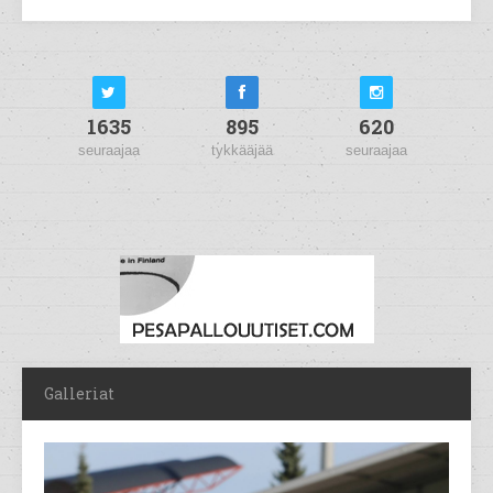
1635
895
620
seuraajaa
tykkääjää
seuraajaa
Galleriat