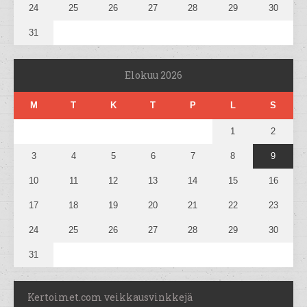
24
25
26
27
28
29
30
31
Elokuu 2026
M
T
K
T
P
L
S
1
2
3
4
5
6
7
8
9
10
11
12
13
14
15
16
17
18
19
20
21
22
23
24
25
26
27
28
29
30
31
Kertoimet.com veikkausvinkkejä