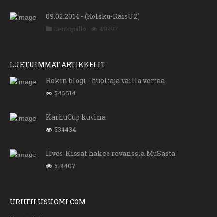
09.02.2014 - (KoIsku-RaisU2)
Lentopallo
49297
LUETUIMMAT ARTIKKELIT
Rokin blogi - huoltaja vailla vertaa
546614
KarhuCup kuvina
534434
Ilves-Kissat hakee revanssia MuSasta
518407
URHEILUSUOMI.COM