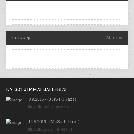
Linkkejä
Mainos
KATSOTUIMMAT GALLERIAT
3.8.2016 - (JJK-FC Jazz)
Jalkapallo
65001
14.5.2015 - (MuSa-P-Iirot)
Jalkapallo
52444