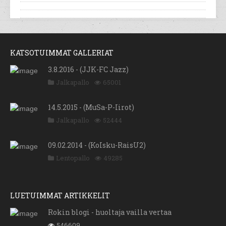
KATSOTUIMMAT GALLERIAT
3.8.2016 - (JJK-FC Jazz)
Jalkapallo
65001
14.5.2015 - (MuSa-P-Iirot)
Jalkapallo
52444
09.02.2014 - (KoIsku-RaisU2)
Lentopallo
49285
LUETUIMMAT ARTIKKELIT
Rokin blogi - huoltaja vailla vertaa
546609