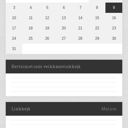
3
4
5
6
7
8
9
10
11
12
13
14
15
16
17
18
19
20
21
22
23
24
25
26
27
28
29
30
31
Kertoimet.com veikkausvinkkejä
Linkkejä
Mainos