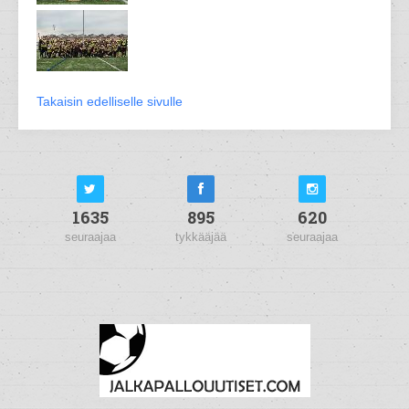
Takaisin edelliselle sivulle
1635
895
620
seuraajaa
tykkääjää
seuraajaa