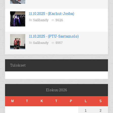
11.10.2025 - (Karhut-Josba)
Salibandy
5626
11.10.2025 - (PTU-Sastamolo)
Salibandy
5557
Tulokset
Elokuu 2026
M
T
K
T
P
L
S
1
2