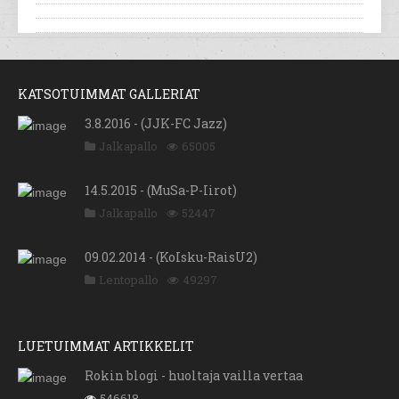
KATSOTUIMMAT GALLERIAT
3.8.2016 - (JJK-FC Jazz)
Jalkapallo
65005
14.5.2015 - (MuSa-P-Iirot)
Jalkapallo
52447
09.02.2014 - (KoIsku-RaisU2)
Lentopallo
49297
LUETUIMMAT ARTIKKELIT
Rokin blogi - huoltaja vailla vertaa
546618