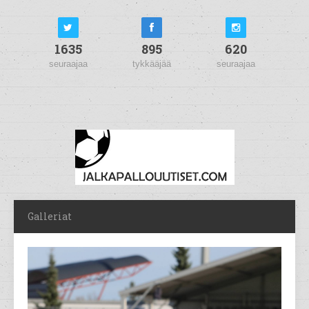
1635
895
620
seuraajaa
tykkääjää
seuraajaa
Galleriat