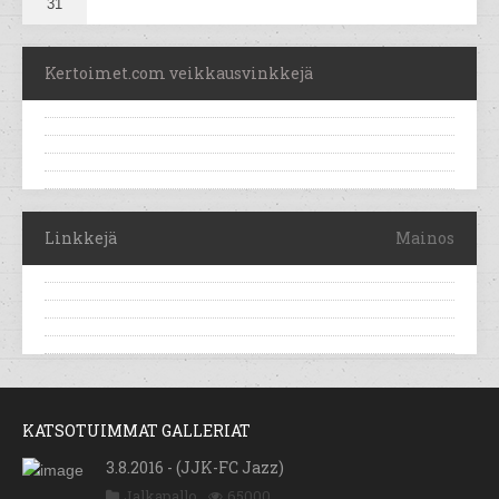
31
Kertoimet.com veikkausvinkkejä
Linkkejä
Mainos
KATSOTUIMMAT GALLERIAT
3.8.2016 - (JJK-FC Jazz)
Jalkapallo
65000