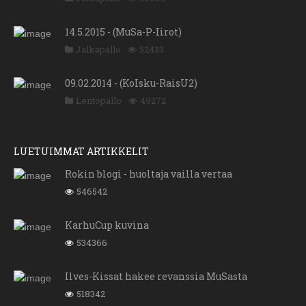
14.5.2015 - (MuSa-P-Iirot)
Jalkapallo
52433
09.02.2014 - (KoIsku-RaisU2)
Lentopallo
49272
LUETUIMMAT ARTIKKELIT
Rokin blogi - huoltaja vailla vertaa
546542
KarhuCup kuvina
534366
Ilves-Kissat hakee revanssia MuSasta
518342