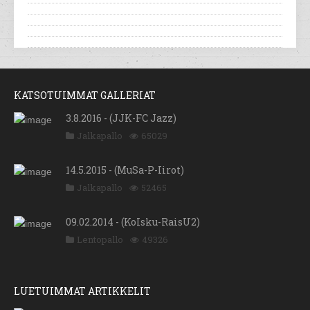
KATSOTUIMMAT GALLERIAT
3.8.2016 - (JJK-FC Jazz)
Jalkapallo
65029
14.5.2015 - (MuSa-P-Iirot)
Jalkapallo
52465
09.02.2014 - (KoIsku-RaisU2)
Lentopallo
49326
LUETUIMMAT ARTIKKELIT