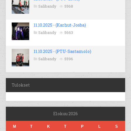
Salibandy
5568
11.10.2025 - (Karhut-Josba)
Salibandy
5663
11.10.2025 - (PTU-Sastamolo)
Salibandy
5596
Tulokset
Elokuu 2026
M
T
K
T
P
L
S