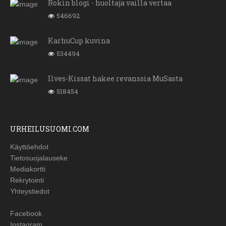
Rokin blogi - huoltaja vailla vertaa
546692
KarhuCup kuvina
534494
Ilves-Kissat hakee revanssia MuSasta
518454
URHEILUSUOMI.COM
Käyttöehdot
Tietosuojalauseke
Mediakortti
Rekrytointi
Yhteystiedot
Facebook
Instagram