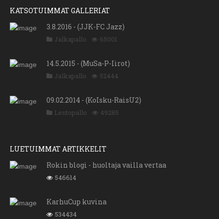
KATSOTUIMMAT GALLERIAT
3.8.2016 - (JJK-FC Jazz)
Jalkapallo
65001
14.5.2015 - (MuSa-P-Iirot)
Jalkapallo
52444
09.02.2014 - (KoIsku-RaisU2)
Lentopallo
49285
LUETUIMMAT ARTIKKELIT
Rokin blogi - huoltaja vailla vertaa
546614
KarhuCup kuvina
534434