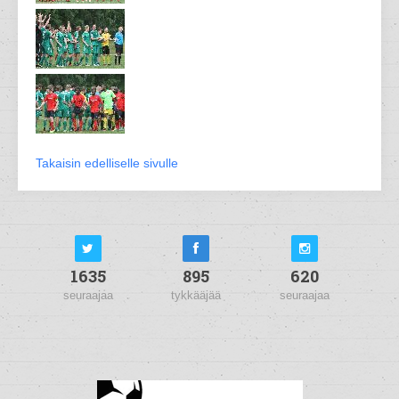
Takaisin edelliselle sivulle
1635
895
620
seuraajaa
tykkääjää
seuraajaa