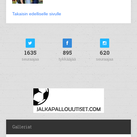
Takaisin edelliselle sivulle
1635
895
620
seuraajaa
tykkääjää
seuraajaa
Galleriat