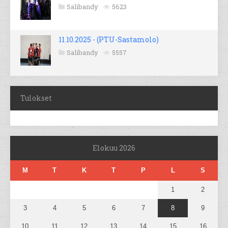
Salibandy
5623
11.10.2025 - (PTU-Sastamolo)
Salibandy
5557
Tulokset
Elokuu 2026
M
T
K
T
P
L
S
1
2
3
4
5
6
7
8
9
10
11
12
13
14
15
16