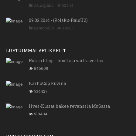
Jalkapallo
52444
09.02.2014 - (KoIsku-RaisU2)
Lentopallo
49285
LUETUIMMAT ARTIKKELIT
Rokin blogi - huoltaja vailla vertaa
546609
KarhuCup kuvina
534427
Ilves-Kissat hakee revanssia MuSasta
518404