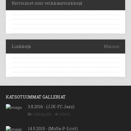
Kertoimet.com veikkausvinkkejä
Linkkejä
Mainos
KATSOTUIMMAT GALLERIAT
3.8.2016 - (JJK-FC Jazz)
Jalkapallo
65001
14.5.2015 - (MuSa-P-Iirot)