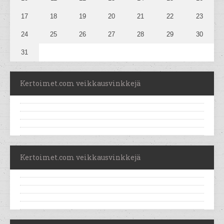
17
18
19
20
21
22
23
24
25
26
27
28
29
30
31
Kertoimet.com veikkausvinkkejä
Kertoimet.com veikkausvinkkejä