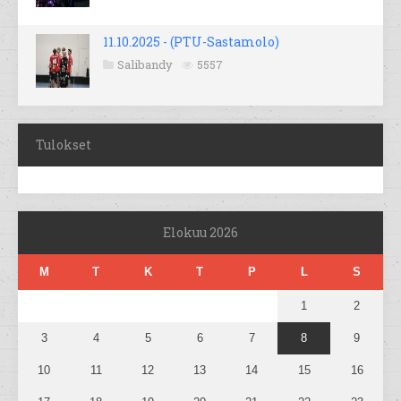
11.10.2025 - (PTU-Sastamolo)
Salibandy
5557
Tulokset
Elokuu 2026
M
T
K
T
P
L
S
1
2
3
4
5
6
7
8
9
10
11
12
13
14
15
16