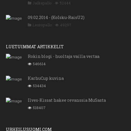
Jalkapallo
52444
09.02.2014 - (KoIsku-RaisU2)
Lentopallo
49297
LUETUIMMAT ARTIKKELIT
Rokin blogi - huoltaja vailla vertaa
546614
KarhuCup kuvina
534434
Ilves-Kissat hakee revanssia MuSasta
518407
URHEILUSUOMI.COM