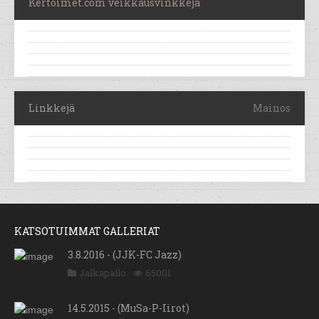
Kertoimet.com veikkausvinkkejä
Linkkejä
Mainos
KATSOTUIMMAT GALLERIAT
3.8.2016 - (JJK-FC Jazz)
Jalkapallo
65001
14.5.2015 - (MuSa-P-Iirot)