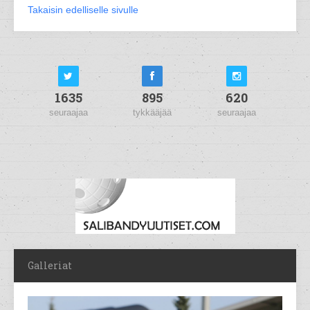
Takaisin edelliselle sivulle
1635
895
620
seuraajaa
tykkääjää
seuraajaa
Galleriat