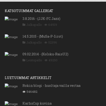
KATSOTUIMMAT GALLERIAT
3.8.2016 - (JJK-FC Jazz)
Jalkapallo
64919
14.5.2015 - (MuSa-P-Iirot)
Jalkapallo
52396
09.02.2014 - (KoIsku-RaisU2)
Lentopallo
49250
LUETUIMMAT ARTIKKELIT
Rokin blogi - huoltaja vailla vertaa
546482
KarhuCup kuvina