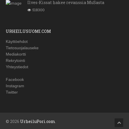
Ilves-Kissat hakee revanssia MuSasta
518300
URHEILUSUOMI.COM
Käyttöehdot
Tietosuojalauseke
Mediakortti
Rekrytointi
Yhteystiedot
Facebook
Instagram
Twitter
© 2026
UrheiluPori.com
.