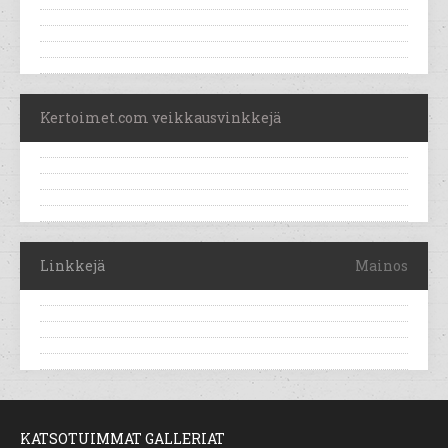
Kertoimet.com veikkausvinkkejä
Linkkejä
Mainos
KATSOTUIMMAT GALLERIAT