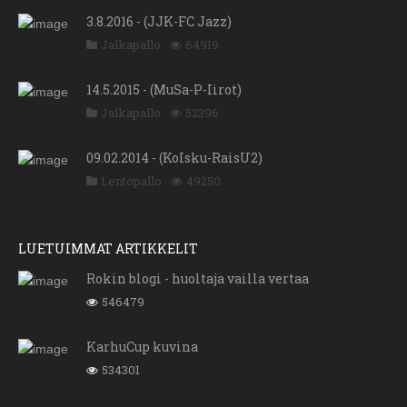
3.8.2016 - (JJK-FC Jazz)
Jalkapallo
64919
14.5.2015 - (MuSa-P-Iirot)
Jalkapallo
52396
09.02.2014 - (KoIsku-RaisU2)
Lentopallo
49250
LUETUIMMAT ARTIKKELIT
Rokin blogi - huoltaja vailla vertaa
546479
KarhuCup kuvina
534301