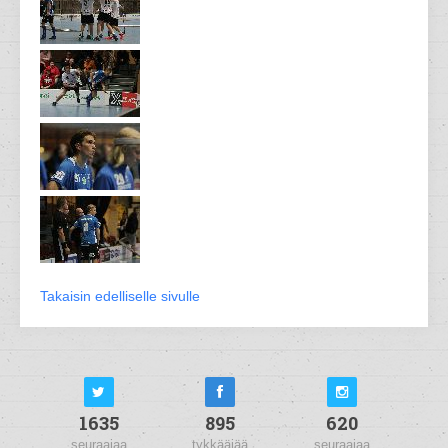
Takaisin edelliselle sivulle
1635
895
620
seuraajaa
tykkääjää
seuraajaa