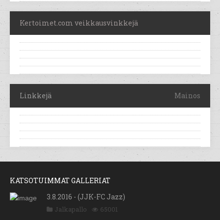
Kertoimet.com veikkausvinkkejä
Linkkejä
Mainos
KATSOTUIMMAT GALLERIAT
3.8.2016 - (JJK-FC Jazz)
Jalkapallo
65001