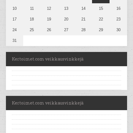
10
11
12
13
14
15
16
17
18
19
20
21
22
23
24
25
26
27
28
29
30
31
Kertoimet.com veikkausvinkkejä
Kertoimet.com veikkausvinkkejä