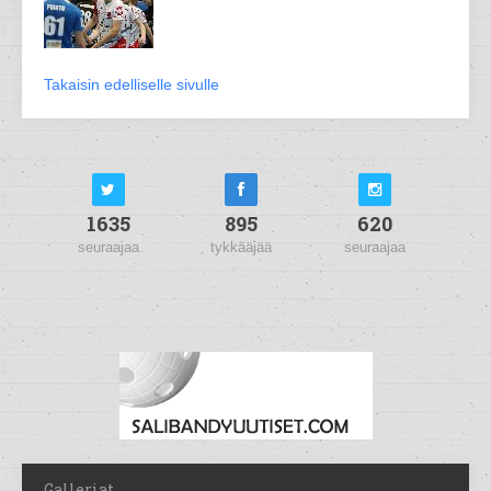
Takaisin edelliselle sivulle
1635
895
620
seuraajaa
tykkääjää
seuraajaa
Galleriat