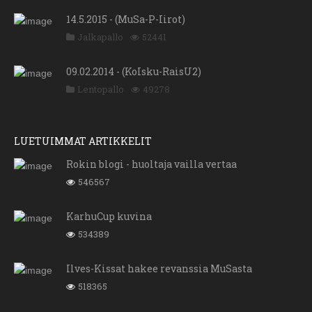
14.5.2015 - (MuSa-P-Iirot)
Jalkapallo
52441
09.02.2014 - (KoIsku-RaisU2)
Lentopallo
49278
LUETUIMMAT ARTIKKELIT
Rokin blogi - huoltaja vailla vertaa
546567
KarhuCup kuvina
534389
Ilves-Kissat hakee revanssia MuSasta
518365