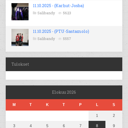
11.10.2025 - (Karhut-Josba)
Salibandy
5623
11.10.2025 - (PTU-Sastamolo)
Salibandy
5557
Tulokset
Elokuu 2026
M
T
K
T
P
L
S
1
2
3
4
5
6
7
8
9