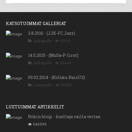
KATSOTUIMMAT GALLERIAT
3.8.2016 - (JJK-FC Jazz)
Jalkapallo
65001
14.5.2015 - (MuSa-P-Iirot)
Jalkapallo
52444
09.02.2014 - (KoIsku-RaisU2)
Lentopallo
49285
LUETUIMMAT ARTIKKELIT
Rokin blogi - huoltaja vailla vertaa
546599