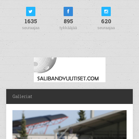
1635
895
620
seuraajaa
tykkääjää
seuraajaa
Galleriat