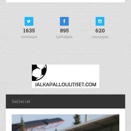
1635
895
620
seuraajaa
tykkääjää
seuraajaa
Galleriat