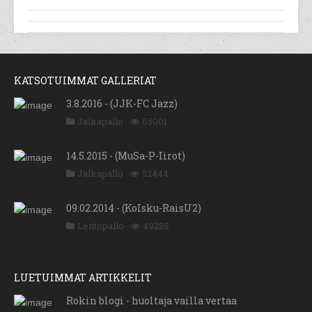
KATSOTUIMMAT GALLERIAT
3.8.2016 - (JJK-FC Jazz)
Jalkapallo
65001
14.5.2015 - (MuSa-P-Iirot)
Jalkapallo
52444
09.02.2014 - (KoIsku-RaisU2)
Lentopallo
49285
LUETUIMMAT ARTIKKELIT
Rokin blogi - huoltaja vailla vertaa